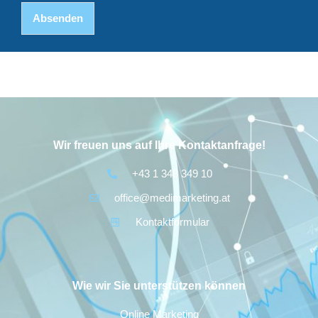
Absenden
Alternative:
Wir freuen uns auf Ihre Kontaktanfrage!
+43 1 348 349 10
office@medimarketing.at
Kontaktformular
Wie wir Sie unterstützen können
Online Marketing