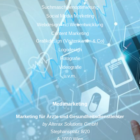
Suchmaschinenoptimierung
Social Media Marketing
Webdesign und Webentwicklung
Content Marketing
Grafikdesign (Visitenkarten & Co)
Logodesign
Fotografie
Videografie
u.v.m.
Medimarketing
Marketing für Ärzte und Gesundheitsdienstleister
by Alterax Solutions GmbH
Stephansplatz 8/20
A-1010 Wien